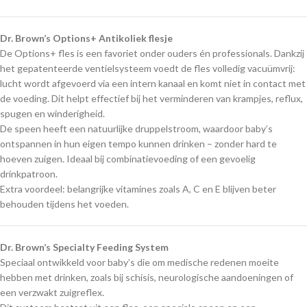
Dr. Brown’s Options+ Antikoliek flesje
De Options+ fles is een favoriet onder ouders én professionals. Dankzij
het gepatenteerde ventielsysteem voedt de fles volledig vacuümvrij:
lucht wordt afgevoerd via een intern kanaal en komt niet in contact met
de voeding. Dit helpt effectief bij het verminderen van krampjes, reflux,
spugen en winderigheid.
De speen heeft een natuurlijke druppelstroom, waardoor baby’s
ontspannen in hun eigen tempo kunnen drinken – zonder hard te
hoeven zuigen. Ideaal bij combinatievoeding of een gevoelig
drinkpatroon.
Extra voordeel: belangrijke vitamines zoals A, C en E blijven beter
behouden tijdens het voeden.
Dr. Brown’s Specialty Feeding System
Speciaal ontwikkeld voor baby’s die om medische redenen moeite
hebben met drinken, zoals bij schisis, neurologische aandoeningen of
een verzwakt zuigreflex.