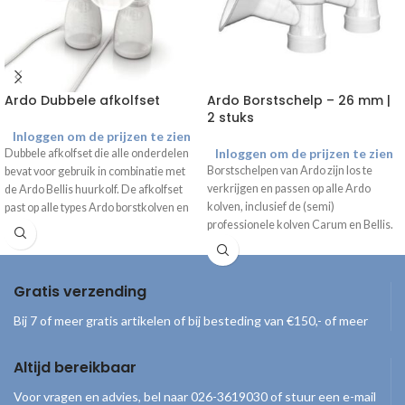
Ardo Dubbele afkolfset
Ardo Borstschelp – 26 mm |
2 stuks
Inloggen om de prijzen te zien
Inloggen om de prijzen te zien
Dubbele afkolfset die alle onderdelen
Borstschelpen van Ardo zijn los te
bevat voor gebruik in combinatie met
verkrijgen en passen op alle Ardo
de Ardo Bellis huurkolf. De afkolfset
kolven, inclusief de (semi)
past op alle types Ardo borstkolven en
professionele kolven Carum en Bellis.
kan dus ook na de huurperiode nog
gebruikt worden. Standaard bevat de
set 2x het 26 mm borstschild. Andere
maten borstschelp en inzetstukken zijn
Gratis verzending
apart verkrijgbaar.
Bij 7 of meer gratis artikelen of bij besteding van €150,- of meer
Altijd bereikbaar
Voor vragen en advies, bel naar 026-3619030 of stuur een e-mail