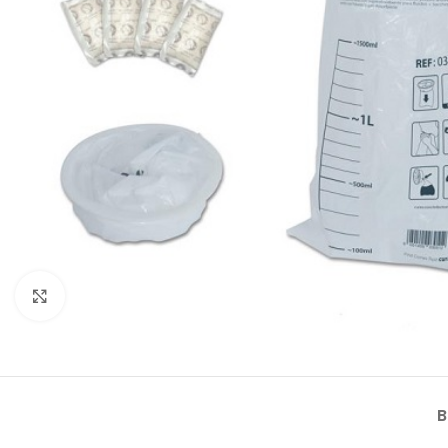
Klik om te vergroten
B