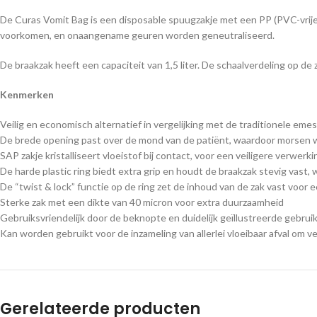
De Curas Vomit Bag is een disposable spuugzakje met een PP (PVC-vrije
voorkomen, en onaangename geuren worden geneutraliseerd.
De braakzak heeft een capaciteit van 1,5 liter. De schaalverdeling op de
Kenmerken
Veilig en economisch alternatief in vergelijking met de traditionele emesi
De brede opening past over de mond van de patiënt, waardoor morsen
SAP zakje kristalliseert vloeistof bij contact, voor een veiligere verwerk
De harde plastic ring biedt extra grip en houdt de braakzak stevig vast
De “twist & lock” functie op de ring zet de inhoud van de zak vast voor
Sterke zak met een dikte van 40 micron voor extra duurzaamheid
Gebruiksvriendelijk door de beknopte en duidelijk geïllustreerde gebrui
Kan worden gebruikt voor de inzameling van allerlei vloeibaar afval om 
Gerelateerde producten