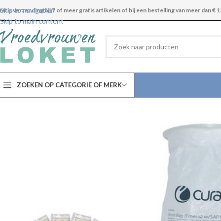
Skip to navigation
ratis verzending bij 7 of meer gratis artikelen of bij een bestelling van meer dan € 1
Skip to main content
ZOEKEN OP CATEGORIE OF MERK