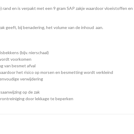
) rand en is verpakt met een 9 gram SAP zakje waardoor vloeistoffen en
 zak geeft, bij benadering, het volume van de inhoud aan.
sbekkens (bijv. nierschaal)
 wordt voorkomen
ing van besmet afval
, waardoor het risico op morsen en besmetting wordt verkleind
 eenvoudige verwijdering
ksaanwijzing op de zak
verontreiniging door lekkage te beperken