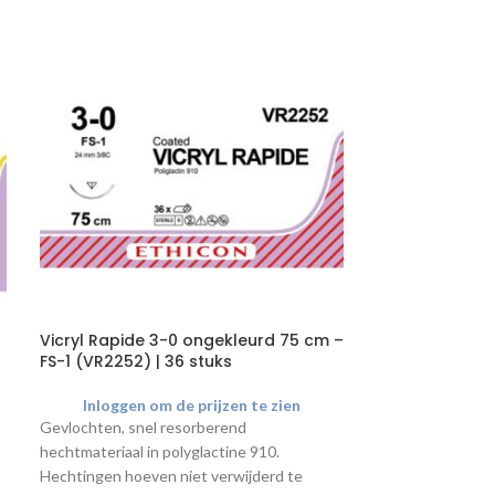
Vicryl Rapide 3-0 ongekleurd 75 cm –
BD Discardit Lu
FS-1 (VR2252) | 36 stuks
100 stuks
Inloggen om de prijzen te zien
Inloggen o
Gevlochten, snel resorberend
Discardit II, 2-de
hechtmateriaal in polyglactine 910.
toedienen van vl
Hechtingen hoeven niet verwijderd te
Latexvrij