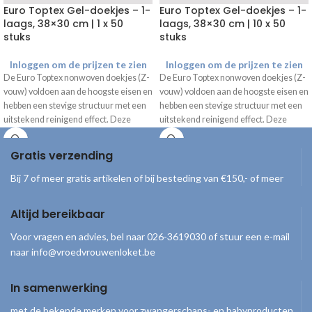
Euro Toptex Gel-doekjes – 1-
Euro Toptex Gel-doekjes – 1-
laags, 38×30 cm | 1 x 50
laags, 38×30 cm | 10 x 50
stuks
stuks
Inloggen om de prijzen te zien
Inloggen om de prijzen te zien
De Euro Toptex nonwoven doekjes (Z-
De Euro Toptex nonwoven doekjes (Z-
vouw) voldoen aan de hoogste eisen en
vouw) voldoen aan de hoogste eisen en
hebben een stevige structuur met een
hebben een stevige structuur met een
uitstekend reinigend effect. Deze
uitstekend reinigend effect. Deze
doekjes zijn een goed alternatief voor
doekjes zijn een goed alternatief voor
de Kimtech (gel)doekjes die niet meer
de Kimtech (gel)doekjes die niet meer
Gratis verzending
verkrijgbaar zijn.
verkrijgbaar zijn.
Bij 7 of meer gratis artikelen of bij besteding van €150,- of meer
Altijd bereikbaar
Voor vragen en advies, bel naar 026-3619030 of stuur een e-mail
naar info@vroedvrouwenloket.be
In samenwerking
met de bekende merken voor zwangerschaps- en babyproducten,