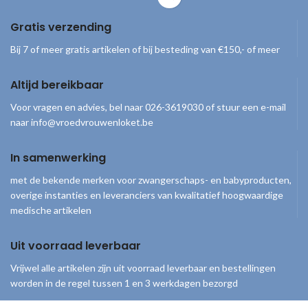
in het bloed. Nb. Uitsluitend voor
gebruik met de
Bayer Contour XT
Gratis verzending
meter
en Contour Next One
bloedsuikermeter.
Bij 7 of meer gratis artikelen of bij besteding van €150,- of meer
Altijd bereikbaar
Voor vragen en advies, bel naar 026-3619030 of stuur een e-mail
naar info@vroedvrouwenloket.be
In samenwerking
met de bekende merken voor zwangerschaps- en babyproducten,
overige instanties en leveranciers van kwalitatief hoogwaardige
medische artikelen
Uit voorraad leverbaar
Vrijwel alle artikelen zijn uit voorraad leverbaar en bestellingen
worden in de regel tussen 1 en 3 werkdagen bezorgd
© 2026
Vroedvrouwenloket
. Alle rechten voorbehouden