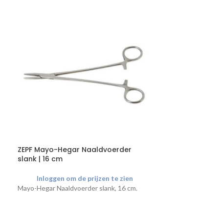
ZEPF Mayo-Hegar Naaldvoerder
ZEPF Nierbekke
slank | 16 cm
Inloggen o
Inloggen om de prijzen te zien
ZEPF Nierbekken
Mayo-Hegar Naaldvoerder slank, 16 cm.