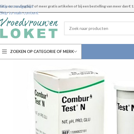
Skip to navigation
ratis verzending bij 7 of meer gratis artikelen of bij een bestelling van meer dan € 1
Skip to main content
ZOEKEN OP CATEGORIE OF MERK