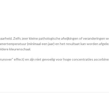
heid. Zelfs zeer kleine pathologische afwijkingen of veranderingen wor
amertemperatuur (minimaal een jaar) en het resultaat kan worden afgel
eldere kleurenschaal.
unover” effect) en zijn niet gevoelig voor hoge concentraties ascorbine