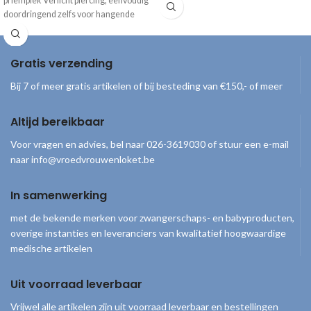
priempiek Verlicht piercing, eenvoudig
doordringend zelfs voor hangende
containers Leegt zonder residu
Bacterieel goed afgesloten Handige
Gratis verzending
Bij 7 of meer gratis artikelen of bij besteding van €150,- of meer
Altijd bereikbaar
Voor vragen en advies, bel naar 026-3619030 of stuur een e-mail
naar info@vroedvrouwenloket.be
In samenwerking
met de bekende merken voor zwangerschaps- en babyproducten,
overige instanties en leveranciers van kwalitatief hoogwaardige
medische artikelen
Uit voorraad leverbaar
Vrijwel alle artikelen zijn uit voorraad leverbaar en bestellingen