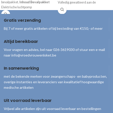
bevalpakket.
Inhoud Bevalpakket
Volledig gewatteerd aan de
Elektrische luchtpomp
binnenzijde om de zuurstofcilinder
Aanvoerslang non-toxic 10 meter
maximaal te beschermen.
Afvoerslang 10 meter
Gratis verzending
Universele kraankoppelingen
Dompelpomp om het water eenvoudig
Bij 7 of meer gratis artikelen of bij besteding van €150,- of meer
uit het bevalbad te pompen
Badthermometer
Altijd bereikbaar
Schepnetje
Voor vragen en advies, bel naar 026-3619030 of stuur een e-mail
naar info@vroedvrouwenloket.be
In samenwerking
met de bekende merken voor zwangerschaps- en babyproducten,
overige instanties en leveranciers van kwalitatief hoogwaardige
medische artikelen
Uit voorraad leverbaar
Vrijwel alle artikelen zijn uit voorraad leverbaar en bestellingen