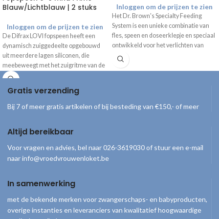
Blauw/Lichtblauw | 2 stuks
Inloggen om de prijzen te zien
Het Dr. Brown's Specialty Feeding
System is een unieke combinatie van
Inloggen om de prijzen te zien
fles, speen en doseerklepje en speciaal
De Difrax LOVI fopspeen heeft een
ontwikkeld voor het verlichten van
dynamisch zuiggedeelte opgebouwd
gecompliceerde orale
uit meerdere lagen siliconen, die
voedingsproblemen.
meebeweegt met het zuigritme van de
baby. De symmetrische vorm van het
zuiggedeelte imiteert de moedertepel
Gratis verzending
voor een vertrouwd en veilig gevoel.
Je krijgt maar liefst 25%
Bij 7 of meer gratis artikelen of bij besteding van €150,- of meer
korting op de
aanschafprijs ten
Altijd bereikbaar
opzichte van de
consumentenprijs!
Voor vragen en advies, bel naar 026-3619030 of stuur een e-mail
naar info@vroedvrouwenloket.be
Inhoud pakket
2 fopspenen
In samenwerking
1 sterilisatie/opbergbox
met de bekende merken voor zwangerschaps- en babyproducten,
overige instanties en leveranciers van kwalitatief hoogwaardige