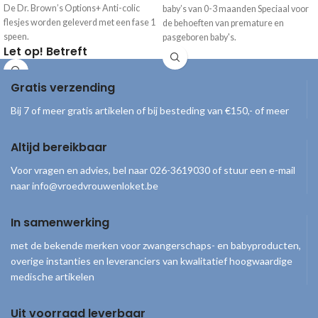
De Dr. Brown’s Options+ Anti-colic
baby’s van 0-3 maanden Speciaal voor
flesjes worden geleverd met een fase 1
de behoeften van premature en
speen.
pasgeboren baby's.
Let op! Betreft
bulkverpakking
Gratis verzending
Bij 7 of meer gratis artikelen of bij besteding van €150,- of meer
Altijd bereikbaar
Voor vragen en advies, bel naar 026-3619030 of stuur een e-mail
naar info@vroedvrouwenloket.be
In samenwerking
met de bekende merken voor zwangerschaps- en babyproducten,
overige instanties en leveranciers van kwalitatief hoogwaardige
medische artikelen
Uit voorraad leverbaar