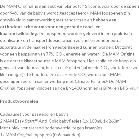
De MAM Original is gemaakt van SkinSoft™ Silicone, waardoor de speen
door 94% van de baby’s wordt geaccepteerd⁶. MAM fopspenen zijn
ontwikkeld in samenwerking met tandartsen en
hebben een
orthodontische vorm voor een gezonde tand- en
kaakontwikkeling.
De fopspenen worden geleverd in een praktisch
sterilisatie- en transportdoosje, waarin ze snel en zonder extra
apparatuur in de magnetron gesteriliseerd kunnen worden. Dit zorgt
voor een besparing van 77% CO₂, energie en water⁷. De MAM Original
is de eerste klimaatneutrale MAM fopspeen. Het schild en de knop zijn
gemaakt van duurzaam, bio-circulair materiaal om de CO₂-voetafdruk zo
klein mogelijk te houden. De resterende CO₂ wordt door MAM
gecompenseerd in samenwerking met Climate Partner.⁵ De MAM
Original fopspeen voldoet aan de EN1400 norm en is BPA- en BPS-vrij.⁴
Productvoordelen
Cadeauset voor pasgeboren baby’s
2 MAM Easy Start™ Anti-Colic babyflesjes (1x 160ml, 1x 260ml)
Met uniek, ventilerend bodemventiel tegen krampjes
1x MAM Original fopspeen (0-6 maanden)