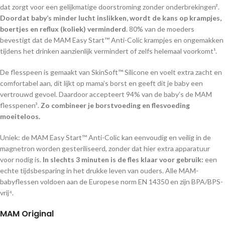
dat zorgt voor een gelijkmatige doorstroming zonder onderbrekingen².
Doordat baby’s minder lucht inslikken, wordt de kans op krampjes,
boertjes en reflux (koliek) verminderd
. 80% van de moeders
bevestigt dat de MAM Easy Start™ Anti-Colic krampjes en ongemakken
tijdens het drinken aanzienlijk vermindert of zelfs helemaal voorkomt¹.
De flesspeen is gemaakt van SkinSoft™ Silicone en voelt extra zacht en
comfortabel aan, dit lijkt op mama’s borst en geeft dit je baby een
vertrouwd gevoel. Daardoor accepteert 94% van de baby’s de MAM
flesspenen³.
Zo combineer je borstvoeding en flesvoeding
moeiteloos.
Uniek: de MAM Easy Start™ Anti-Colic kan eenvoudig en veilig in de
magnetron worden gesteriliseerd, zonder dat hier extra apparatuur
voor nodig is.
In slechts 3 minuten is de fles klaar voor gebruik:
een
echte tijdsbesparing in het drukke leven van ouders. Alle MAM-
babyflessen voldoen aan de Europese norm EN 14350 en zijn BPA/BPS-
vrij⁴.
MAM Original