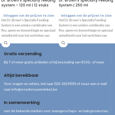
Dr. Brown’s Specialty feeding
Dr. Brown’s Specialty Feeding
system – 120 ml | 12 stuks
System | 250 ml
Inloggen om de prijzen te zien
Inloggen om de prijzen te zien
Het Dr. Brown's Specialty Feeding
Het Dr. Brown's Specialty Feeding
System is een unieke combinatie van
System is een unieke combinatie van
fles, speen en doseerklepje en speciaal
fles, speen en doseerklepje en speciaal
ontwikkeld voor het verlichten van
ontwikkeld voor het verlichten van
gecompliceerde orale
gecompliceerde orale
voedingsproblemen.
voedingsproblemen.
Inhoud
De Dr. Brown's Specialty
1 standaard halsfles 250 ml inclusief
Gratis verzending
Feeding Systemen
blauw doseerklepje
1 fase 1 speen
worden als losse
Bij 7 of meer gratis artikelen of bij besteding van €150,- of meer
1 extra blauw doseerklepje
onderdelen geleverd!
1 reinigingsborsteltje
Altijd bereikbaar
Inhoud
12x standaard halsfles 120 ml
Voor vragen en advies, bel naar 026-3619030 of stuur een e-mail
12x fase 1 speen
naar info@vroedvrouwenloket.be
12x extra blauw doseerklepje
In samenwerking
met de bekende merken voor zwangerschaps- en babyproducten,