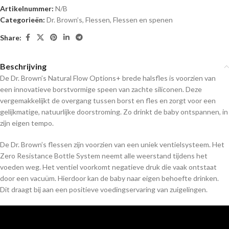
Artikelnummer:
N/B
Categorieën:
Dr. Brown’s
,
Flessen
,
Flessen en spenen
Share:
Beschrijving
De Dr. Brown’s Natural Flow Options+ brede halsfles is voorzien van
een innovatieve borstvormige speen van zachte siliconen. Deze
vergemakkelijkt de overgang tussen borst en fles en zorgt voor een
gelijkmatige, natuurlijke doorstroming. Zo drinkt de baby ontspannen, in
zijn eigen tempo.
De Dr. Brown’s flessen zijn voorzien van een uniek ventielsysteem. Het
Zero Resistance Bottle System neemt alle weerstand tijdens het
voeden weg. Het ventiel voorkomt negatieve druk die vaak ontstaat
door een vacuüm. Hierdoor kan de baby naar eigen behoefte drinken.
Dit draagt bij aan een positieve voedingservaring van zuigelingen.