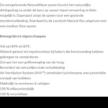
De meegeleverde NaturalWave speen bootst het natuurlijke
drinkgedrag na zodat de kans op speen-tepel verwarring zo klein
mogelijk is. Daarnaast zorgt de speen voor een gezonde
mondontwikkeling. Standaard is de Lansinoh Natural fles uitgerust met
een medium flow speen.
Belangrijkste eigenschappen
Vrij van BPA en BPS
Klinisch getest om tepelvoorkeur bij baby’s die borstvoeding hebben
gekregen te verminderen
Zet aan tot een golfbeweging van de tong,
Bevordert de natuurlijke orale ontwikkeling
Air Ventilation System (AVS™) vermindert luchtinname, een potentiële
oorzaak van kolieken
Makkelijk te monteren & reinigen
100 % milieuvriendelijk
100 % recyclebaar