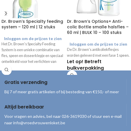
Dr. Brown’s Specialty feeding
Dr. Brown’s Options+ Anti-
system – 120 ml | 12 stuks
colic Bottle smalle halsfles –
60 ml | BULK 10 – 100 stuks
Inloggen om de prijzen te zien
Inloggen om de prijzen te zien
Het Dr. Brown's Specialty Feeding
De Dr. Brown's antikoliekflesjes
System is een unieke combinatie van
worden geleverd met een fase 1 speen.
fles, speen en doseerklepje en speciaal
Let op! Betreft
ontwikkeld voor het verlichten van
bulkverpakking
gecompliceerde orale
voedingsproblemen.
De Dr. Brown's Specialty
Gratis verzending
Feeding Systemen
worden als losse
Bij 7 of meer gratis artikelen of bij besteding van €150,- of meer
onderdelen geleverd!
Altijd bereikbaar
Inhoud
12x standaard halsfles 120 ml
Voor vragen en advies, bel naar 026-3619030 of stuur een e-mail
12x fase 1 speen
naar info@vroedvrouwenloket.be
12x extra blauw doseerklepje