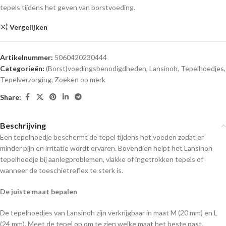
tepels tijdens het geven van borstvoeding.
Vergelijken
Artikelnummer:
5060420230444
Categorieën:
(Borst)voedingsbenodigdheden
,
Lansinoh
,
Tepelhoedjes
,
Tepelverzorging
,
Zoeken op merk
Share:
Beschrijving
Een tepelhoedje beschermt de tepel tijdens het voeden zodat er
minder pijn en irritatie wordt ervaren. Bovendien helpt het Lansinoh
tepelhoedje bij aanlegproblemen, vlakke of ingetrokken tepels of
wanneer de toeschietreflex te sterk is.
De juiste maat bepalen
De tepelhoedjes van Lansinoh zijn verkrijgbaar in maat M (20 mm) en L
(24 mm). Meet de tepel op om te zien welke maat het beste past.