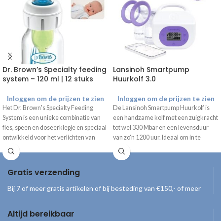
Dr. Brown’s Specialty feeding
Lansinoh Smartpump
system – 120 ml | 12 stuks
Huurkolf 3.0
Inloggen om de prijzen te zien
Inloggen om de prijzen te zien
Het Dr. Brown's Specialty Feeding
De Lansinoh Smartpump Huurkolf is
System is een unieke combinatie van
een handzame kolf met een zuigkracht
fles, speen en doseerklepje en speciaal
tot wel 330 Mbar en een levensduur
ontwikkeld voor het verlichten van
van zo'n 1200 uur. Ideaal om in te
gecompliceerde orale
zetten voor de verhuur. 2 jaar garantie
voedingsproblemen.
(ingaande op de dag van aankoop).
De Dr. Brown's Specialty
Gratis verzending
Feeding Systemen
worden als losse
Bij 7 of meer gratis artikelen of bij besteding van €150,- of meer
onderdelen geleverd!
Altijd bereikbaar
Inhoud