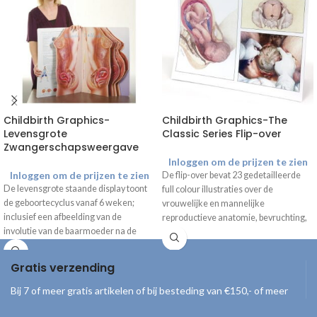
Childbirth Graphics-
Childbirth Graphics-The
Levensgrote
Classic Series Flip-over
Zwangerschapsweergave
Inloggen om de prijzen te zien
Inloggen om de prijzen te zien
De flip-over bevat 23 gedetailleerde
De levensgrote staande display toont
full colour illustraties over de
de geboortecyclus vanaf 6 weken;
vrouwelijke en mannelijke
inclusief een afbeelding van de
reproductieve anatomie, bevruchting,
involutie van de baarmoeder na de
ontwikkeling van de foetus,
bevalling. De afbeeldingen laten de
veranderingen tijdens de
groei van de foetus zien gedurende de
zwangerschap, geboorte en
Gratis verzending
zwangerschap, met daarbij duidelijke
verschijningsvormen van de baby. De
informatie en tips. *Alleen beschikbaar
onderzijde kan zo worden gevouwen
Bij 7 of meer gratis artikelen of bij besteding van €150,- of meer
met Engelse tekst
dat de flip-over mooi op een bureau of
kast gepresenteerd kan worden.