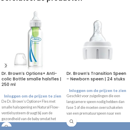
Dr. Brown’s Options+ Anti-
Dr. Brown’s Transition Speen
colic Bottle smalle halsfles |
– Newborn speen | 24 stuks
250 ml
Inloggen om de prijzen te zien
Inloggen om de prijzen te zien
Geschikt voor zuigelingen die een
De Dr. Brown’s Options+ Fles met
langzamere speen nodig hebben dan
smalle halsopening en Natural Flow-
fase 1 of die moeten overschakelen
ventielsysteem draagt bij aan de
van een prematuurspeen naar een
gezondheid van de baby omdat het
speen met een snellere stroming. De
voorkomt dat er lucht in de fles komt
spenen worden geleverd met een