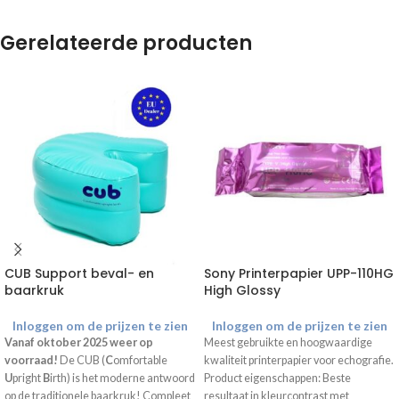
Gerelateerde producten
CUB Support beval- en
Sony Printerpapier UPP-110HG
baarkruk
High Glossy
Inloggen om de prijzen te zien
Inloggen om de prijzen te zien
Vanaf oktober 2025 weer op
Meest gebruikte en hoogwaardige
voorraad!
De CUB (
C
omfortable
kwaliteit printerpapier voor echografie.
U
pright
B
irth) is het moderne antwoord
Product eigenschappen: Beste
op de traditionele baarkruk! Compleet
resultaat in kleurcontrast met