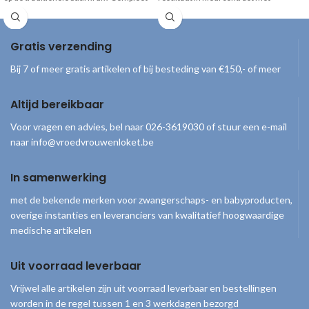
geleverd inclusief draagtas, handpomp
glanseffect Afmetingen rol: 11 cm
en gebruiksaanwijzing.
Gratis verzending
Bij 7 of meer gratis artikelen of bij besteding van €150,- of meer
Altijd bereikbaar
Voor vragen en advies, bel naar 026-3619030 of stuur een e-mail
naar info@vroedvrouwenloket.be
In samenwerking
met de bekende merken voor zwangerschaps- en babyproducten,
overige instanties en leveranciers van kwalitatief hoogwaardige
medische artikelen
Uit voorraad leverbaar
Vrijwel alle artikelen zijn uit voorraad leverbaar en bestellingen
worden in de regel tussen 1 en 3 werkdagen bezorgd