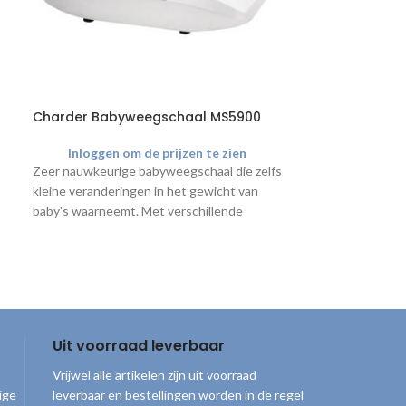
Charder Babyweegschaal MS5900
3M Littmann R
Inloggen om de prijzen te zien
40002
Zeer nauwkeurige babyweegschaal die zelfs
kleine veranderingen in het gewicht van
Inloggen o
De reserve-onde
baby's waarneemt. Met verschillende
Littmann stetho
functies specifiek handig voor baby's, zoals
grijze oordopjes.
n
de tarrafunctie en de vasthoudfunctie
(gewichtsmeting vergrendelen zelfs als de
baby blijft bewegen).
e
Uit voorraad leverbaar
Vrijwel alle artikelen zijn uit voorraad
ige
leverbaar en bestellingen worden in de regel