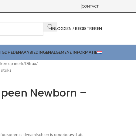
CONTACT
INLOGGEN / REGISTREREN
DIGDHEDEN
AANBIEDINGEN
ALGEMENE INFORMATIE
ken op merk
Difrax
 stuks
pspeen Newborn –
fopspeen is dynamisch en is opgebouwd uit