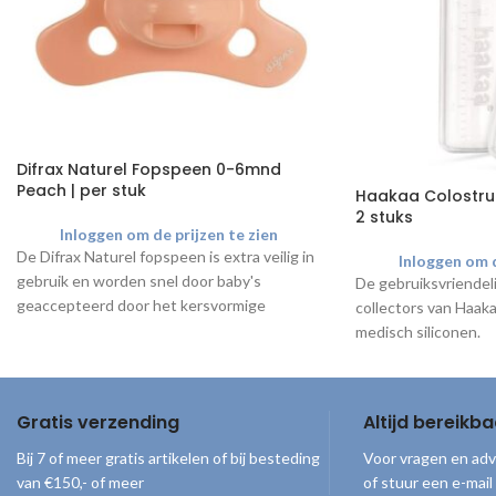
Difrax Naturel Fopspeen 0-6mnd
Peach | per stuk
Haakaa Colostrum
2 stuks
Inloggen om de prijzen te zien
De Difrax Naturel fopspeen is extra veilig in
Inloggen om d
gebruik en worden snel door baby's
De gebruiksvriendeli
geaccepteerd door het kersvormige
collectors van Haaka
zuiggedeelte. Geschikt voor baby's van 0-6
medisch siliconen.
maanden.
Je krijgt maar liefst 25% korting
op de aanschafprijs ten opzichte
Gratis verzending
Altijd bereikba
van de consumentenprijs
Bij 7 of meer gratis artikelen of bij besteding
Voor vragen en adv
van €150,- of meer
of stuur een e-mail