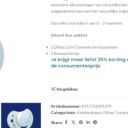
meerdere siliconenlagen van verschillende
zuiggedeelte mee met het natuurlijke zuigr
Geschikt voor baby’s van 0 – 2 maanden.
Inhoud duo-pakket
2 Difrax LOVI Dynamische fopspenen
1 Bewaardoosje
Je krijgt maar liefst 25% korting
de consumentenprijs
Vergelijken
Artikelnummer:
8711736991679
Categorieën:
Aanbiedingen
,
Difrax
,
Fopsp
Share: