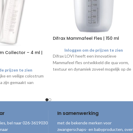
Difrax Mammafeel Fles | 150 ml
Inloggen om de prijzen te zien
 Collector – 4 ml |
Difrax LOVI heeft een innovatieve
Mammafeel fles ontwikkeld die qua vorm,
textuur en dynamiek zoveel mogelijk op de
e prijzen te zien
moederborst lijkt. Het zachte gevoel zoals
jke en veilige colostrum
mama’s huid zorgt voor een gemakkelijke e
a zijn gemaakt van
veilige overgang van borst naar fles.
Je krijgt maar liefst 25% korting
op de aanschafprijs ten opzicht
van de consumentenprijs
ar
In samenwerking
De 150 ml fles beschikt over een 0m+ Mini
ies, bel naar 026-3619030
met de bekende merken voor
flessenspeen, speciaal geschikt voor
 naar
zwangerschaps- en babyproducten, over
pasgeboren baby’s.