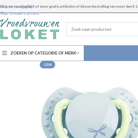
Skip to navigation
ratis verzending bij 7 of meer gratis artikelen of bij een bestelling van meer dan € 1
Skip to main content
ZOEKEN OP CATEGORIE OF MERK
-25%