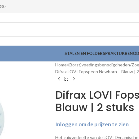
50,-
STALEN EN FOLDERS
PRAKTIJKBENO
Home
(Borst)voedingsbenodigdheden
Zoe
Difrax LOVI Fopspeen Newborn – Blauw | 2
Difrax LOVI Fo
Blauw | 2 stuks
Inloggen om de prijzen te zien
Het zuiggedeelte van de LOVI Dynamische 