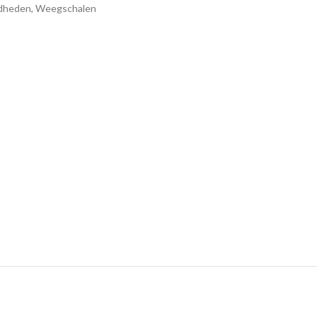
gdheden
,
Weegschalen