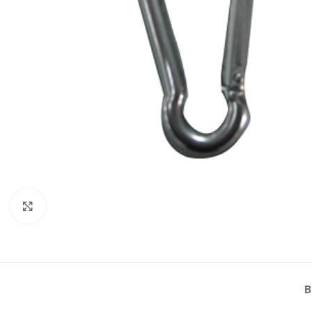
Klik om te vergroten
B