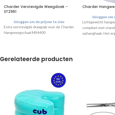
Charder Verstevigde Weegdoek –
Charder Hangwe
ST2961
Inloggen om d
Inloggen om de prijzen te zien
Lichtgewicht hangwe
Extra verstevigde draagzak voor de Charder
compleet met stan
Hangweegschaal MS4400
ophanghaak. Het e
handvat maakt het m
met twee handen va
stabiliteit tijdens h
De MS4400 is een ij
Gerelateerde producten
babyweegschaal (Klas