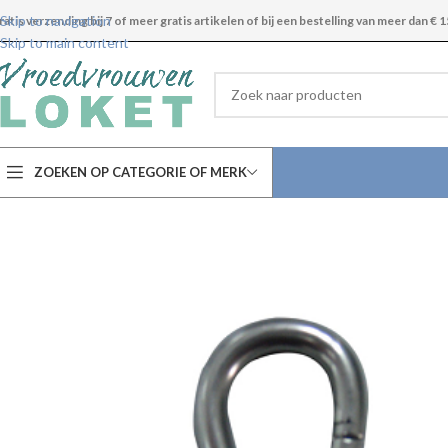
Skip to navigation
ratis verzending bij 7 of meer gratis artikelen of bij een bestelling van meer dan € 1
Skip to main content
ZOEKEN OP CATEGORIE OF MERK