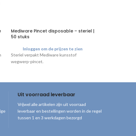
e
Mediware Pincet disposable – steriel |
Sony Printerpa
50 stuks
Glossy
Inloggen om de prijzen te zien
Inloggen o
n
Steriel verpakt Mediware kunsstof
Meest gebruikte 
wegwerp-pincet.
printerpapier vo
eigenschappen: B
kleurcontrast me
rol: 11 cm
Uit voorraad leverbaar
Vrijwel alle artikelen zijn uit voorraad
ige
leverbaar en bestellingen worden in de regel
tussen 1 en 3 werkdagen bezorgd