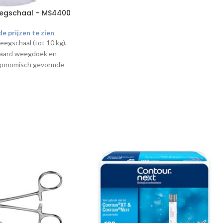
egschaal – MS4400
e prijzen te zien
egschaal (tot 10 kg),
daard weegdoek en
rgonomisch gevormde
ogelijk de weegschaal
st te houden wat de
et wegen optimaliseert.
kwaardige
se III).