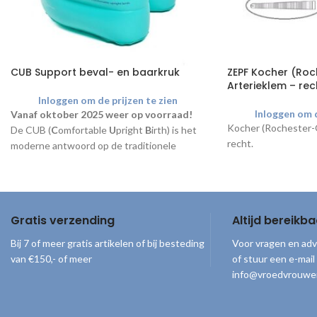
CUB Support beval- en baarkruk
ZEPF Kocher (Ro
Arterieklem – rec
Inloggen om de prijzen te zien
Inloggen om d
Vanaf oktober 2025 weer op voorraad!
Kocher (Rochester-
De CUB (
C
omfortable
U
pright
B
irth) is het
recht.
moderne antwoord op de traditionele
baarkruk! Compleet geleverd inclusief
draagtas, handpomp en gebruiksaanwijzing.
Gratis verzending
Altijd bereikba
Bij 7 of meer gratis artikelen of bij besteding
Voor vragen en adv
van €150,- of meer
of stuur een e-mail
info@vroedvrouwe
© 2026
Vroedvrouwenloket
. Alle rechten voorbehouden