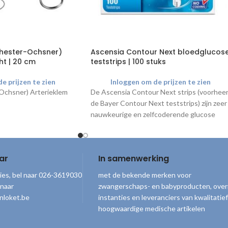
chester-Ochsner)
Ascensia Contour Next bloedglucos
ht | 20 cm
teststrips | 100 stuks
e prijzen te zien
Inloggen om de prijzen te zien
Ochsner) Arterieklem
De Ascensia Contour Next strips (voorhee
de Bayer Contour Next teststrips) zijn zeer
nauwkeurige en zelfcoderende glucose
teststrips voor het meten van de
hoeveelheid glucose in het bloed. Nb.
Uitsluitend voor gebruik met de
Bayer
ar
In samenwerking
Contour XT meter
en Contour Next One
bloedsuikermeter.
ies, bel naar 026-3619030
met de bekende merken voor
 naar
zwangerschaps- en babyproducten, over
nloket.be
instanties en leveranciers van kwalitatief
hoogwaardige medische artikelen