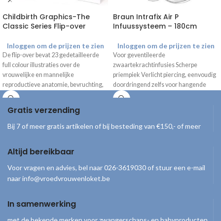
Childbirth Graphics-The
Braun Intrafix Air P
Classic Series Flip-over
Infuussysteem – 180cm
Inloggen om de prijzen te zien
Inloggen om de prijzen te zien
De flip-over bevat 23 gedetailleerde
Voor geventileerde
full colour illustraties over de
zwaartekrachtinfusies Scherpe
vrouwelijke en mannelijke
priempiek Verlicht piercing, eenvoudig
reproductieve anatomie, bevruchting,
doordringend zelfs voor hangende
ontwikkeling van de foetus,
containers Leegt zonder residu
veranderingen tijdens de
Bacterieel goed afgesloten Handige
Gratis verzending
zwangerschap, geboorte en
verschijningsvormen van de baby. De
Bij 7 of meer gratis artikelen of bij besteding van €150,- of meer
onderzijde kan zo worden gevouwen
dat de flip-over mooi op een bureau of
Altijd bereikbaar
kast gepresenteerd kan worden.
Afmeting: 27,9 cm x 21,6 cm. *Alleen
Voor vragen en advies, bel naar 026-3619030 of stuur een e-mail
beschikbaar met Engelse tekst
naar info@vroedvrouwenloket.be
In samenwerking
met de bekende merken voor zwangerschaps- en babyproducten,