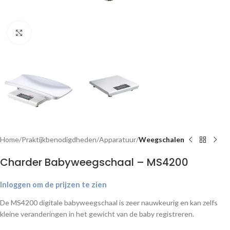
Klik om te vergroten
Home
Praktijkbenodigdheden
Apparatuur
Weegschalen
Charder Babyweegschaal – MS4200
Inloggen om de prijzen te zien
De
MS4200 digitale babyweegschaal
is
zeer
nauwkeurig
en
kan
zelfs
kleine
veranderingen
in
het
gewicht
van de
baby
registreren.