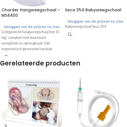
Charder Hangweegschaal –
Seca 354 Babyweegschaal
MS4400
Inloggen om de prijzen te zien
Inloggen om de prijzen te zien
Babyweegschaal Seca 354
Lichtgewicht hangweegschaal (tot 10
kg), compleet met standaard
weegdoek en ophanghaak. Het
ergonomisch gevormde handvat
maakt het mogelijk de weegschaal
met twee handen vast te houden wat
Gerelateerde producten
de stabiliteit tijdens het wegen
optimaliseert. De MS4400 is een
ijkwaardige babyweegschaal (Klasse
III).