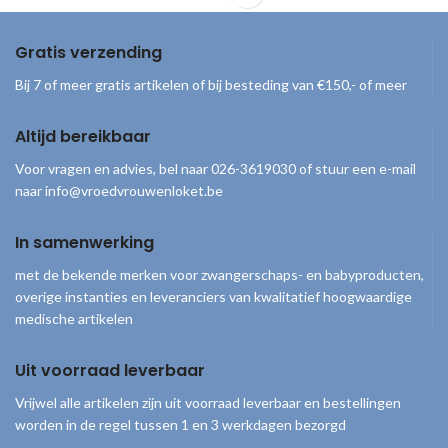
flexibel zodat alle bewegingen tijdens
de uitdrijvingsfase getoond kunnen
worden. Inclusief een Penny Simkins
Gratis verzending
Road Map of Labor Tearpad met 100
hand-out vellen.
Bij 7 of meer gratis artikelen of bij besteding van €150,- of meer
Altijd bereikbaar
Voor vragen en advies, bel naar 026-3619030 of stuur een e-mail
naar info@vroedvrouwenloket.be
In samenwerking
met de bekende merken voor zwangerschaps- en babyproducten,
overige instanties en leveranciers van kwalitatief hoogwaardige
medische artikelen
Uit voorraad leverbaar
Vrijwel alle artikelen zijn uit voorraad leverbaar en bestellingen
worden in de regel tussen 1 en 3 werkdagen bezorgd
© 2026
Vroedvrouwenloket
. Alle rechten voorbehouden