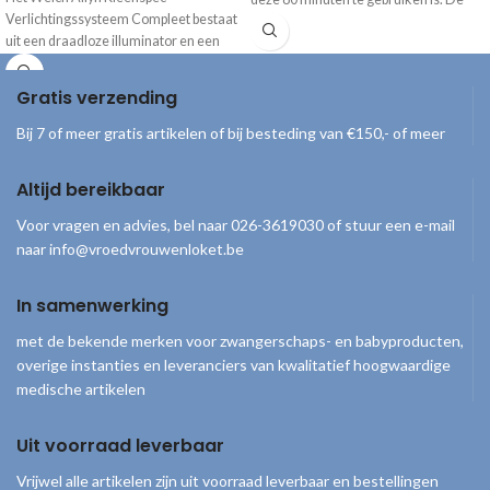
Verlichtingssysteem Compleet bestaat
bijbehorende draadloze
illuminator
en
uit een draadloze illuminator en een
specula
zijn apart verkrijgbaar.
oplaadstation. Het verlichtingssysteem
is in 5 uur volledig opgeladen, waarna
Gratis verzending
het 80 minuten te gebruiken is. De
bijbehorende
specula
zijn apart
Bij 7 of meer gratis artikelen of bij besteding van €150,- of meer
verkrijgbaar.
Altijd bereikbaar
Voor vragen en advies, bel naar 026-3619030 of stuur een e-mail
naar info@vroedvrouwenloket.be
In samenwerking
met de bekende merken voor zwangerschaps- en babyproducten,
overige instanties en leveranciers van kwalitatief hoogwaardige
medische artikelen
Uit voorraad leverbaar
Vrijwel alle artikelen zijn uit voorraad leverbaar en bestellingen