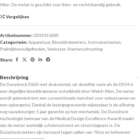
Allyn. De meter is geschikt voor links- en rechtshandig gebruik.
Vergelijken
Artikelnummer:
0201013600
Categorieën:
Apparatuur
,
Bloeddrukmeters
,
Instrumentarium
,
Praktijkbenodigdheden
,
Verlostas-Startersuitrusting
Share:
Beschrijving
De Durashock DS65 met drukventiel, uit dezelfde serie als de DS54 is
een degelijke bloeddrukmeter ontwikkeld door Welch Allyn. De meter
wordt geleverd met een conventionele manchet voor volwassenen en
een opbergetui. Dankzij de lasergegraveerde wijzerplaat is de aflezing
nog nauwkeuriger. 5 jaar garantie op het mechaniek. De Durashock
technologie (winnaar van de Medical Design Excellence Award) maakt
dat de meter werkelijk schokresistent en stoot/slagvast is. De
Durashock meters zijn bestand tegen vallen van 70cm en behoeven
nagenoeg geen nazorg.