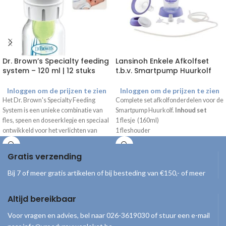
Dr. Brown’s Specialty feeding
Lansinoh Enkele Afkolfset
system – 120 ml | 12 stuks
t.b.v. Smartpump Huurkolf
Inloggen om de prijzen te zien
Inloggen om de prijzen te zien
Het Dr. Brown's Specialty Feeding
Complete set afkolfonderdelen voor de
System is een unieke combinatie van
Smartpump Huurkolf.
Inhoud set
fles, speen en doseerklepje en speciaal
1 flesje (160ml)
ontwikkeld voor het verlichten van
1 fleshouder
gecompliceerde orale
1 borstschild 25 mm
voedingsproblemen.
1 borstschild 30,5 mm
Gratis verzending
De Dr. Brown's Specialty
1 borstschild koppelstuk (inclusief
Feeding Systemen
membraan en membraanafdekking)
Bij 7 of meer gratis artikelen of bij besteding van €150,- of meer
2 ventielen
worden als losse
3 silliconen slangetje (2x kort + 1x lang)
onderdelen geleverd!
Altijd bereikbaar
1 Y-connector
Inhoud
1 L-connector
Voor vragen en advies, bel naar 026-3619030 of stuur een e-mail
12x standaard halsfles 120 ml
1 flessenring met afdekplaatje