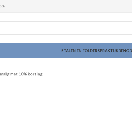
50,-
STALEN EN FOLDERS
PRAKTIJKBENO
nmalig met
10% korting
.