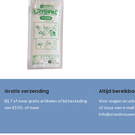
Gratis verzending
Altijd bereikba
Bij 7 of meer gratis artikelen of bij besteding
Voor vragen en adv
van €150,- of meer
of stuur een e-mail
info@vroedvrouwe
© 2026
Vroedvrouwenloket
. Alle rechten voorbehouden