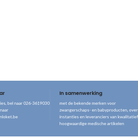
ar
In samenwerking
ies, bel naar 026-3619030
met de bekende merken voor
 naar
zwangerschaps- en babyproducten, over
nloket.be
instanties en leveranciers van kwalitatief
hoogwaardige medische artikelen