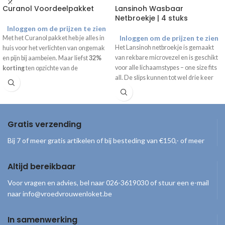
Curanol Voordeelpakket
Lansinoh Wasbaar
Netbroekje | 4 stuks
Inloggen om de prijzen te zien
Inloggen om de prijzen te zien
Met het Curanol pakket heb je alles in
Het Lansinoh netbroekje is gemaakt
huis voor het verlichten van ongemak
van rekbare microvezel en is geschikt
en pijn bij aambeien. Maar liefst
32%
voor alle lichaamstypes – one size fits
korting
ten opzichte van de
all. De slips kunnen tot wel drie keer
consumentenprijs. Inhoud
gewassen worden op 30°C.
voordeelpakket:
1 tube Curanol zalf | 30 gram
1 doosje Curanol tabletten | 40 stuks
1 verpakking Curanol hamamelis
Gratis verzending
doekjes | 25 stuks
Bij 7 of meer gratis artikelen of bij besteding van €150,- of meer
Altijd bereikbaar
Voor vragen en advies, bel naar 026-3619030 of stuur een e-mail
naar info@vroedvrouwenloket.be
In samenwerking