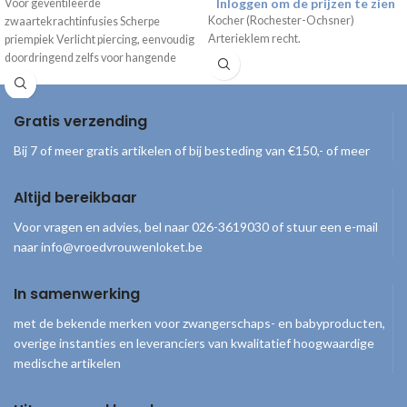
Inloggen om de prijzen te zien
Voor geventileerde
Kocher (Rochester-Ochsner)
zwaartekrachtinfusies Scherpe
Arterieklem recht.
priempiek Verlicht piercing, eenvoudig
doordringend zelfs voor hangende
containers Leegt zonder residu
Bacterieel goed afgesloten Handige
Gratis verzending
Bij 7 of meer gratis artikelen of bij besteding van €150,- of meer
Altijd bereikbaar
Voor vragen en advies, bel naar 026-3619030 of stuur een e-mail
naar info@vroedvrouwenloket.be
In samenwerking
met de bekende merken voor zwangerschaps- en babyproducten,
overige instanties en leveranciers van kwalitatief hoogwaardige
medische artikelen