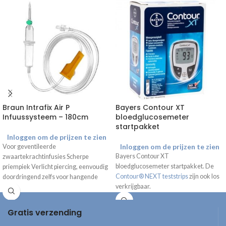
Braun Intrafix Air P
Bayers Contour XT
Infuussysteem – 180cm
bloedglucosemeter
startpakket
Inloggen om de prijzen te zien
Inloggen om de prijzen te zien
Voor geventileerde
Bayers Contour XT
zwaartekrachtinfusies Scherpe
bloedglucosemeter startpakket. De
priempiek Verlicht piercing, eenvoudig
Contour® NEXT teststrips
zijn ook los
doordringend zelfs voor hangende
verkrijgbaar.
containers Leegt zonder residu
Bacterieel goed afgesloten Handige
Gratis verzending