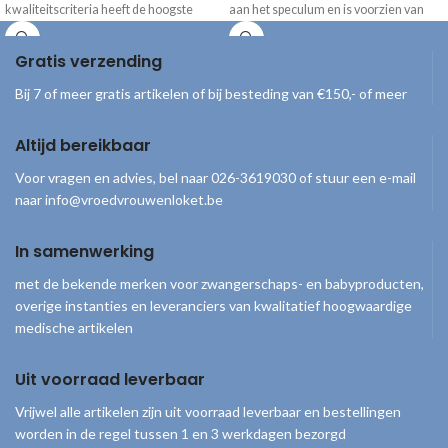
kwaliteitscriteria heeft de hoogste
aan het speculum en is voorzien van
prioriteit binnen
een aan/uitknop. Batterijduur van max.
2 uur (batterij is niet te vervangen).
Gratis verzending
Bij 7 of meer gratis artikelen of bij besteding van €150,- of meer
Altijd bereikbaar
Voor vragen en advies, bel naar 026-3619030 of stuur een e-mail
naar info@vroedvrouwenloket.be
In samenwerking
met de bekende merken voor zwangerschaps- en babyproducten,
overige instanties en leveranciers van kwalitatief hoogwaardige
medische artikelen
Uit voorraad leverbaar
Vrijwel alle artikelen zijn uit voorraad leverbaar en bestellingen
worden in de regel tussen 1 en 3 werkdagen bezorgd
© 2026
Vroedvrouwenloket
. Alle rechten voorbehouden