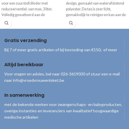
voor een zuurstofcilinder met
design, gemaakt van waterafstotend
reduceerventiel. van max. 3 liter.
polyester. De tas is zeer licht,
Volledig gewatteerd aan de
gemakkelijk te reinigen en kan aan de
binnenzijde om de zuurstofcilinder
hand, om de schouder en als rugzak
maximaal te beschermen.
worden gedragen. Inclusief 3
moduletassen met transparante
deksel en 1 isothermische moduletas.
Gratis verzending
Afmetingen: 16 × 30 × 40 cm Wordt
Bij 7 of meer gratis artikelen of bij besteding van €150,- of meer
geleverd zonder inhoud.
Altijd bereikbaar
Voor vragen en advies, bel naar 026-3619030 of stuur een e-mail
naar info@vroedvrouwenloket.be
In samenwerking
met de bekende merken voor zwangerschaps- en babyproducten,
overige instanties en leveranciers van kwalitatief hoogwaardige
medische artikelen