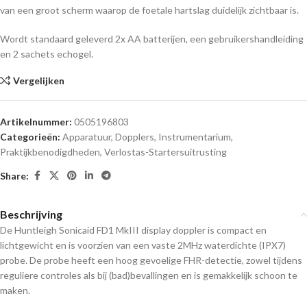
van een groot scherm waarop de foetale hartslag duidelijk zichtbaar is.
Wordt standaard geleverd 2x AA batterijen, een gebruikershandleiding
en 2 sachets echogel.
Vergelijken
Artikelnummer:
0505196803
Categorieën:
Apparatuur
,
Dopplers
,
Instrumentarium
,
Praktijkbenodigdheden
,
Verlostas-Startersuitrusting
Share:
Beschrijving
De Huntleigh Sonicaid FD1 MkIII display doppler is compact en
lichtgewicht en is voorzien van een vaste 2MHz waterdichte (IPX7)
probe
. De probe heeft
een hoog gevoelige FHR-detectie, zowel tijdens
reguliere controles als bij (bad)bevallingen en is gemakkelijk schoon te
maken.