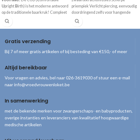
U
pright
B
irth) is het moderne antwoord
priempiek Verlicht piercing, eenvoudig
op de traditionele baarkruk! Compleet
doordringend zelfs voor hangende
geleverd inclusief draagtas, handpomp
containers Leegt zonder residu
en gebruiksaanwijzing.
Bacterieel goed afgesloten Handige
Gratis verzending
Bij 7 of meer gratis artikelen of bij besteding van €150,- of meer
Altijd bereikbaar
Voor vragen en advies, bel naar 026-3619030 of stuur een e-mail
naar info@vroedvrouwenloket.be
In samenwerking
met de bekende merken voor zwangerschaps- en babyproducten,
overige instanties en leveranciers van kwalitatief hoogwaardige
medische artikelen