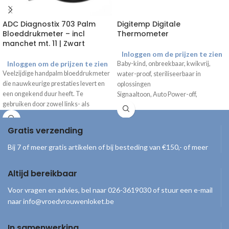
ADC Diagnostix 703 Palm
Digitemp Digitale
Bloeddrukmeter – incl
Thermometer
manchet mt. 11 | Zwart
Inloggen om de prijzen te zien
Inloggen om de prijzen te zien
Baby-kind, onbreekbaar, kwikvrij,
Veelzijdige handpalm bloeddrukmeter
water-proof, steriliseerbaar in
die nauwkeurige prestaties levert en
oplossingen
een ongekend duur heeft. Te
Signaaltoon, Auto Power-off,
gebruiken door zowel links- als
vervangbare batterijen
rechtshandige personen.
Inclusief met plastic hoes
Gratis verzending
Bij 7 of meer gratis artikelen of bij besteding van €150,- of meer
Altijd bereikbaar
Voor vragen en advies, bel naar 026-3619030 of stuur een e-mail
naar info@vroedvrouwenloket.be
In samenwerking