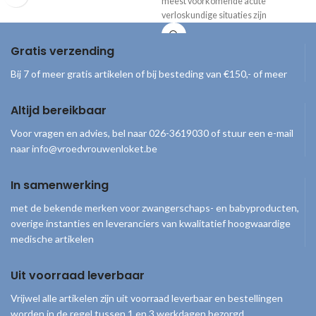
meest voorkomende acute
snel wat je uit moet/kan vragen,
verloskundige situaties zijn
bijbehorende DD's
opgenomen.
(differentiaaldiagnoses) en passende
adviezen.
Gratis verzending
Bij 7 of meer gratis artikelen of bij besteding van €150,- of meer
Altijd bereikbaar
Voor vragen en advies, bel naar 026-3619030 of stuur een e-mail
naar info@vroedvrouwenloket.be
In samenwerking
met de bekende merken voor zwangerschaps- en babyproducten,
overige instanties en leveranciers van kwalitatief hoogwaardige
medische artikelen
Uit voorraad leverbaar
Vrijwel alle artikelen zijn uit voorraad leverbaar en bestellingen
worden in de regel tussen 1 en 3 werkdagen bezorgd