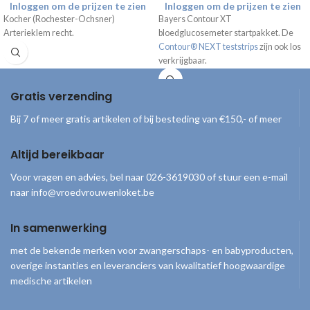
Inloggen om de prijzen te zien
Inloggen om de prijzen te zien
Kocher (Rochester-Ochsner)
Bayers Contour XT
Arterieklem recht.
bloedglucosemeter startpakket. De
Contour® NEXT teststrips
zijn ook los
verkrijgbaar.
Gratis verzending
Bij 7 of meer gratis artikelen of bij besteding van €150,- of meer
Altijd bereikbaar
Voor vragen en advies, bel naar 026-3619030 of stuur een e-mail
naar info@vroedvrouwenloket.be
In samenwerking
met de bekende merken voor zwangerschaps- en babyproducten,
overige instanties en leveranciers van kwalitatief hoogwaardige
medische artikelen