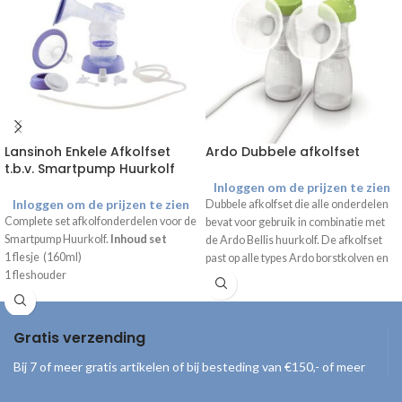
Lansinoh Enkele Afkolfset
Ardo Dubbele afkolfset
t.b.v. Smartpump Huurkolf
Inloggen om de prijzen te zien
Inloggen om de prijzen te zien
Dubbele afkolfset die alle onderdelen
Complete set afkolfonderdelen voor de
bevat voor gebruik in combinatie met
Smartpump Huurkolf.
Inhoud set
de Ardo Bellis huurkolf. De afkolfset
1 flesje (160ml)
past op alle types Ardo borstkolven en
1 fleshouder
kan dus ook na de huurperiode nog
1 borstschild 25 mm
gebruikt worden. Standaard bevat de
1 borstschild 30,5 mm
set 2x het 26 mm borstschild. Andere
1 borstschild koppelstuk (inclusief
maten borstschelp en inzetstukken zijn
Gratis verzending
membraan en membraanafdekking)
apart verkrijgbaar.
2 ventielen
Bij 7 of meer gratis artikelen of bij besteding van €150,- of meer
3 silliconen slangetje (2x kort + 1x lang)
1 Y-connector