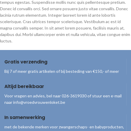
tempus egestas. Suspendisse mollis nunc quis pellentesque pretium.
Donec id convallis orci. Sed ornare posuere justo vitae convallis. Donec
lacinia rutrum elementum. Integer laoreet lorem id ante lobortis
scelerisque. Cras ultrices tempor scelerisque. Vestibulum ac est id
magna convallis semper. In sit amet lorem posuere, facilisis mauris at,
dapibus dui. Morbi ullamcorper enim et nulla vehicula, vitae congue enim
luctus.
Gratis verzending
Bij 7 of meer gratis artikelen of bij besteding van €150,- of meer
Altijd bereikbaar
Voor vragen en advies, bel naar 026-3619030 of stuur een e-mail
naar info@vroedvrouwenloket.be
In samenwerking
met de bekende merken voor zwangerschaps- en babyproducten,