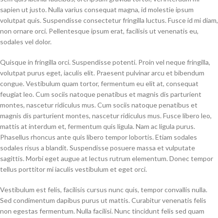
sapien ut justo. Nulla varius consequat magna, id molestie ipsum
volutpat quis. Suspendisse consectetur fringilla luctus. Fusce id mi diam,
non ornare orci. Pellentesque ipsum erat, facilisis ut venenatis eu,
sodales vel dolor.
Quisque in fringilla orci. Suspendisse potenti. Proin vel neque fringilla,
volutpat purus eget, iaculis elit. Praesent pulvinar arcu et bibendum
congue. Vestibulum quam tortor, fermentum eu elit at, consequat
feugiat leo. Cum sociis natoque penatibus et magnis dis parturient
montes, nascetur ridiculus mus. Cum sociis natoque penatibus et
magnis dis parturient montes, nascetur ridiculus mus. Fusce libero leo,
mattis at interdum et, fermentum quis ligula. Nam ac ligula purus.
Phasellus rhoncus ante quis libero tempor lobortis. Etiam sodales
sodales risus a blandit. Suspendisse posuere massa et vulputate
sagittis. Morbi eget augue at lectus rutrum elementum. Donec tempor
tellus porttitor mi iaculis vestibulum et eget orci.
Vestibulum est felis, facilisis cursus nunc quis, tempor convallis nulla.
Sed condimentum dapibus purus ut mattis. Curabitur venenatis felis
non egestas fermentum. Nulla facilisi. Nunc tincidunt felis sed quam