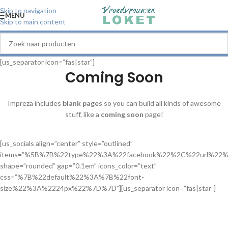
Skip to navigation
MENU
Skip to main content
[us_separator icon=”fas|star”]
Coming Soon
Impreza includes
blank pages
so you can build all kinds of awesome
stuff, like a
coming soon
page!
[us_socials align=”center” style=”outlined”
items=”%5B%7B%22type%22%3A%22facebook%22%2C%22url%
shape=”rounded” gap=”0.1em” icons_color=”text”
css=”%7B%22default%22%3A%7B%22font-
size%22%3A%2224px%22%7D%7D”][us_separator icon=”fas|star”]