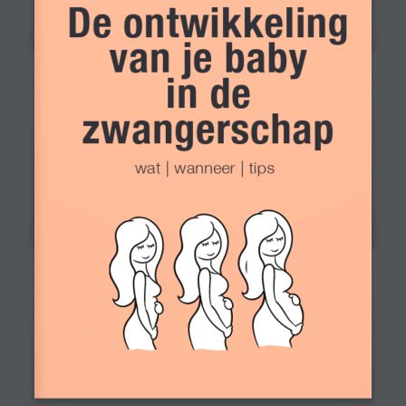
De ontwikkeling 
van je baby 
in de 
zwangerschap
wat | wanneer | tips
ar
In samenwerking
ies, bel naar 026-3619030
met de bekende merken voor
 naar
zwangerschaps- en babyproducten, over
nloket.be
instanties en leveranciers van kwalitatief
hoogwaardige medische artikelen