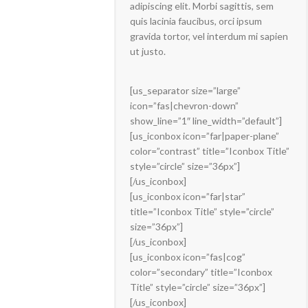
adipiscing elit. Morbi sagittis, sem
quis lacinia faucibus, orci ipsum
gravida tortor, vel interdum mi sapien
ut justo.
[us_separator size=”large”
icon=”fas|chevron-down”
show_line=”1″ line_width=”default”]
[us_iconbox icon=”far|paper-plane”
color=”contrast” title=”Iconbox Title”
style=”circle” size=”36px”]
[/us_iconbox]
[us_iconbox icon=”far|star”
title=”Iconbox Title” style=”circle”
size=”36px”]
[/us_iconbox]
[us_iconbox icon=”fas|cog”
color=”secondary” title=”Iconbox
Title” style=”circle” size=”36px”]
[/us_iconbox]