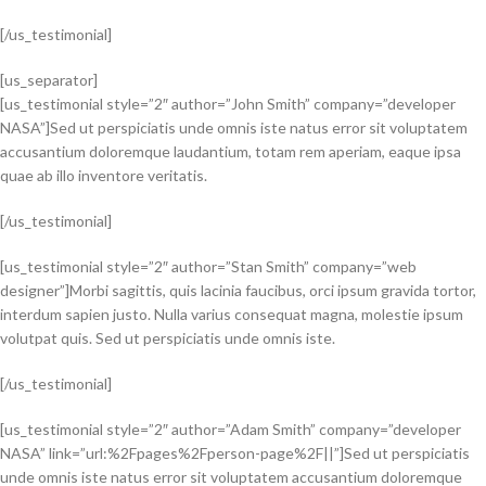
[/us_testimonial]
[us_separator]
[us_testimonial style=”2″ author=”John Smith” company=”developer
NASA”]Sed ut perspiciatis unde omnis iste natus error sit voluptatem
accusantium doloremque laudantium, totam rem aperiam, eaque ipsa
quae ab illo inventore veritatis.
[/us_testimonial]
[us_testimonial style=”2″ author=”Stan Smith” company=”web
designer”]Morbi sagittis, quis lacinia faucibus, orci ipsum gravida tortor,
interdum sapien justo. Nulla varius consequat magna, molestie ipsum
volutpat quis. Sed ut perspiciatis unde omnis iste.
[/us_testimonial]
[us_testimonial style=”2″ author=”Adam Smith” company=”developer
NASA” link=”url:%2Fpages%2Fperson-page%2F||”]Sed ut perspiciatis
unde omnis iste natus error sit voluptatem accusantium doloremque