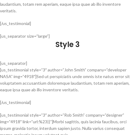
laudantium, totam rem aperiam, eaque ipsa quae ab illo inventore
veritatis.
[/us_testimonial]
[us_separator size=”large”]
Style 3
[us_separator]
[us_testimonial style=”3″ author=”John Smith” company=”developer
NASA” img=”4918″]Sed ut perspiciatis unde omnis iste natus error sit
voluptatem accusantium doloremque laudantium, totam rem aperiam,
eaque ipsa quae ab illo inventore veritatis.
[/us_testimonial]
[us_testimonial style=”3″ author=”Rob Smith” company=”designer”
img=”4918″ link=”url:%23||”]Morbi sagittis, quis lacinia faucibus, orci
ipsum gravida tortor, interdum sapien justo. Nulla varius consequat
magna, molestie ipsum volutpat quis.