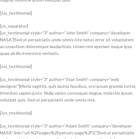
[/us_testimonial]
[us_separator]
[us_testimonial style=”3″ author=”John Smith” company=”developer
NASA”]Sed ut perspiciatis unde omnis iste natus error sit voluptatem
accusantium doloremque laudantium, totam rem aperiam, eaque ipsa
quae ab illo inventore veritatis.
[/us_testimonial]
[us_testimonial style=”3″ author=”Stan Smith” company=”web
designer”]Morbi sagittis, quis lacinia faucibus, orci ipsum gravida tortor,
interdum sapien justo. Nulla varius consequat magna, molestie ipsum
volutpat quis. Sed ut perspiciatis unde omnis iste.
[/us_testimonial]
[us_testimonial style=”3″ author=”Adam Smith” company=”developer
NASA” link=”url:%2Fpages%2Fperson-page%2F||”]Sed ut perspiciatis