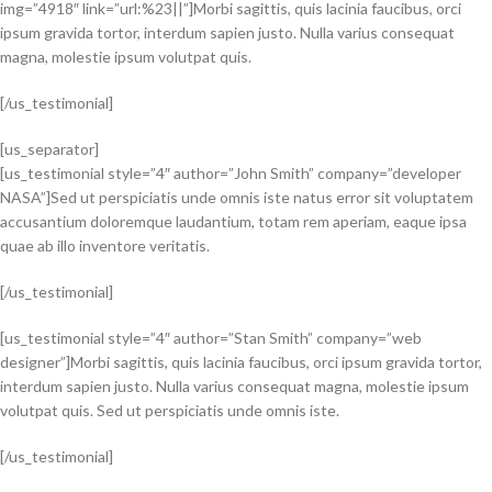
img=”4918″ link=”url:%23||”]Morbi sagittis, quis lacinia faucibus, orci
ipsum gravida tortor, interdum sapien justo. Nulla varius consequat
magna, molestie ipsum volutpat quis.
[/us_testimonial]
[us_separator]
[us_testimonial style=”4″ author=”John Smith” company=”developer
NASA”]Sed ut perspiciatis unde omnis iste natus error sit voluptatem
accusantium doloremque laudantium, totam rem aperiam, eaque ipsa
quae ab illo inventore veritatis.
[/us_testimonial]
[us_testimonial style=”4″ author=”Stan Smith” company=”web
designer”]Morbi sagittis, quis lacinia faucibus, orci ipsum gravida tortor,
interdum sapien justo. Nulla varius consequat magna, molestie ipsum
volutpat quis. Sed ut perspiciatis unde omnis iste.
[/us_testimonial]