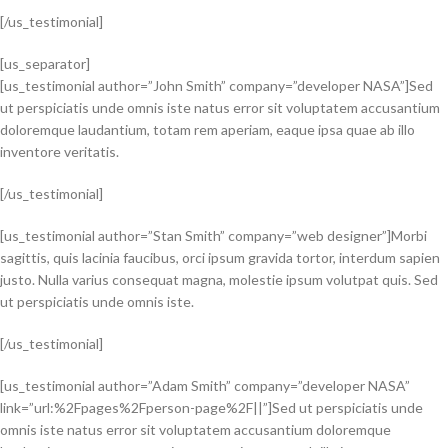
[/us_testimonial]
[us_separator]
[us_testimonial author=”John Smith” company=”developer NASA”]Sed
ut perspiciatis unde omnis iste natus error sit voluptatem accusantium
doloremque laudantium, totam rem aperiam, eaque ipsa quae ab illo
inventore veritatis.
[/us_testimonial]
[us_testimonial author=”Stan Smith” company=”web designer”]Morbi
sagittis, quis lacinia faucibus, orci ipsum gravida tortor, interdum sapien
justo. Nulla varius consequat magna, molestie ipsum volutpat quis. Sed
ut perspiciatis unde omnis iste.
[/us_testimonial]
[us_testimonial author=”Adam Smith” company=”developer NASA”
link=”url:%2Fpages%2Fperson-page%2F||”]Sed ut perspiciatis unde
omnis iste natus error sit voluptatem accusantium doloremque