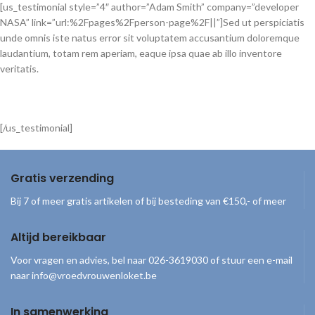
[us_testimonial style=”4″ author=”Adam Smith” company=”developer
NASA” link=”url:%2Fpages%2Fperson-page%2F||”]Sed ut perspiciatis
unde omnis iste natus error sit voluptatem accusantium doloremque
laudantium, totam rem aperiam, eaque ipsa quae ab illo inventore
veritatis.
[/us_testimonial]
Gratis verzending
Bij 7 of meer gratis artikelen of bij besteding van €150,- of meer
Altijd bereikbaar
Voor vragen en advies, bel naar 026-3619030 of stuur een e-mail
naar info@vroedvrouwenloket.be
In samenwerking