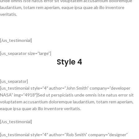
unde omnis iste natus error sit voluptatem accusantium doloremque
laudantium, totam rem aperiam, eaque ipsa quae ab illo inventore
veritatis.
[/us_testimonial]
[us_separator size=”large”]
Style 4
[us_separator]
[us_testimonial style=”4″ author=”John Smith” company=”developer
NASA” img=”4918″]Sed ut perspiciatis unde omnis iste natus error sit
voluptatem accusantium doloremque laudantium, totam rem aperiam,
eaque ipsa quae ab illo inventore veritatis.
[/us_testimonial]
[us_testimonial style=”4″ author=”Rob Smith” company=”designer”