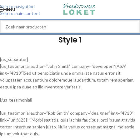
Skip to navigation
MENU
Skip to main content
Style 1
[us_separator]
[us_testimonial author=”John Smith” company=”developer NASA”
img=”4918″]Sed ut perspiciatis unde omnis iste natus error sit
voluptatem accusantium doloremque laudantium, totam rem aperiam,
eaque ipsa quae ab illo inventore veritatis.
[/us_testimonial]
[us_testimonial author=”Rob Smith” company=”designer” img=”4918″
link=”url:%23||”]Morbi sagittis, quis lacinia faucibus, orci ipsum gravida
tortor, interdum sapien justo. Nulla varius consequat magna, molestie
ipsum volutpat quis.