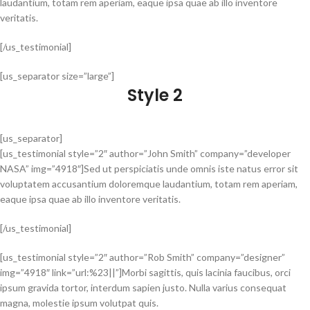
laudantium, totam rem aperiam, eaque ipsa quae ab illo inventore
veritatis.
[/us_testimonial]
[us_separator size=”large”]
Style 2
[us_separator]
[us_testimonial style=”2″ author=”John Smith” company=”developer
NASA” img=”4918″]Sed ut perspiciatis unde omnis iste natus error sit
voluptatem accusantium doloremque laudantium, totam rem aperiam,
eaque ipsa quae ab illo inventore veritatis.
[/us_testimonial]
[us_testimonial style=”2″ author=”Rob Smith” company=”designer”
img=”4918″ link=”url:%23||”]Morbi sagittis, quis lacinia faucibus, orci
ipsum gravida tortor, interdum sapien justo. Nulla varius consequat
magna, molestie ipsum volutpat quis.