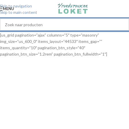
Skip to navigation
MENU
Skip to main content
[us_grid pagination=”ajax” columns=”5″ type=”masonry”
img_size=”us_600_0″ items_layout=”44533″ items_gap=””
items_quantity=”10″ pagination_btn_style=”40″
pagination_btn_size=”1.2rem” pagination_btn_fullwidth=”1″]