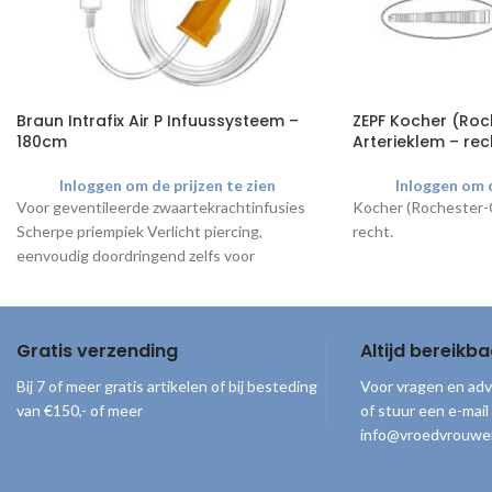
Braun Intrafix Air P Infuussysteem –
ZEPF Kocher (Ro
180cm
Arterieklem – rec
Inloggen om de prijzen te zien
Inloggen om d
Voor geventileerde zwaartekrachtinfusies
Kocher (Rochester-
Scherpe priempiek Verlicht piercing,
recht.
eenvoudig doordringend zelfs voor
hangende containers Leegt zonder residu
Bacterieel goed afgesloten Handige
Gratis verzending
Altijd bereikba
Bij 7 of meer gratis artikelen of bij besteding
Voor vragen en adv
van €150,- of meer
of stuur een e-mail
info@vroedvrouwe
© 2026
Vroedvrouwenloket
. Alle rechten voorbehouden