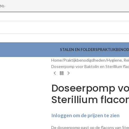
50,-
STALEN EN FOLDERS
PRAKTIJKBENO
Home
Praktijkbenodigdheden
Hygiene, Rei
Doseerpomp voor Baktolin en Sterillium flac
Doseerpomp voo
Sterillium flaco
Inloggen om de prijzen te zien
De doseerpomp past op de flacons van Steril