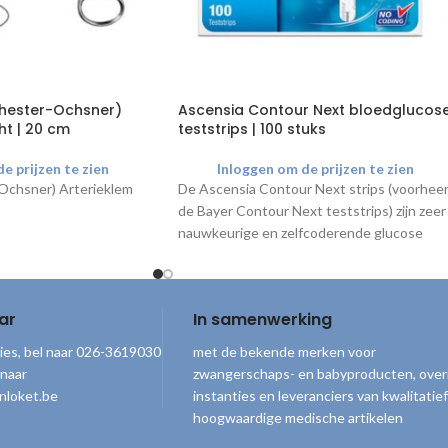
chester-Ochsner)
Ascensia Contour Next bloedglucos
ht | 20 cm
teststrips | 100 stuks
e prijzen te zien
Inloggen om de prijzen te zien
Ochsner) Arterieklem
De Ascensia Contour Next strips (voorhee
de Bayer Contour Next teststrips) zijn zeer
nauwkeurige en zelfcoderende glucose
teststrips voor het meten van de
hoeveelheid glucose in het bloed. Nb.
Uitsluitend voor gebruik met de
Bayer
ar
In samenwerking
Contour XT meter
en Contour Next One
bloedsuikermeter.
ies, bel naar 026-3619030
met de bekende merken voor
 naar
zwangerschaps- en babyproducten, over
nloket.be
instanties en leveranciers van kwalitatief
hoogwaardige medische artikelen