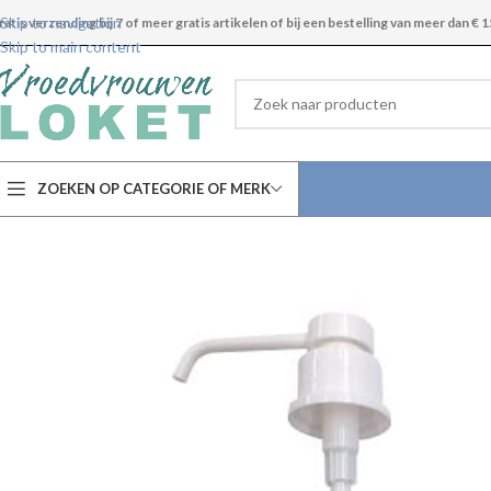
Skip to navigation
ratis verzending bij 7 of meer gratis artikelen of bij een bestelling van meer dan € 1
Skip to main content
ZOEKEN OP CATEGORIE OF MERK